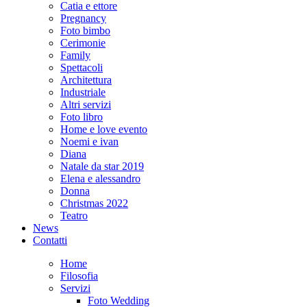
Catia e ettore
Pregnancy
Foto bimbo
Cerimonie
Family
Spettacoli
Architettura
Industriale
Altri servizi
Foto libro
Home e love evento
Noemi e ivan
Diana
Natale da star 2019
Elena e alessandro
Donna
Christmas 2022
Teatro
News
Contatti
Home
Filosofia
Servizi
Foto Wedding