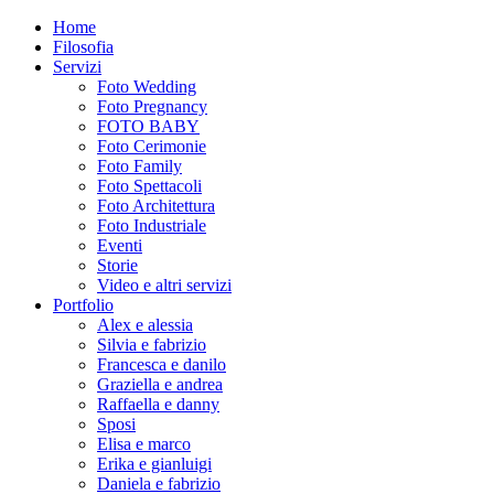
Home
Filosofia
Servizi
Foto Wedding
Foto Pregnancy
FOTO BABY
Foto Cerimonie
Foto Family
Foto Spettacoli
Foto Architettura
Foto Industriale
Eventi
Storie
Video e altri servizi
Portfolio
Alex e alessia
Silvia e fabrizio
Francesca e danilo
Graziella e andrea
Raffaella e danny
Sposi
Elisa e marco
Erika e gianluigi
Daniela e fabrizio