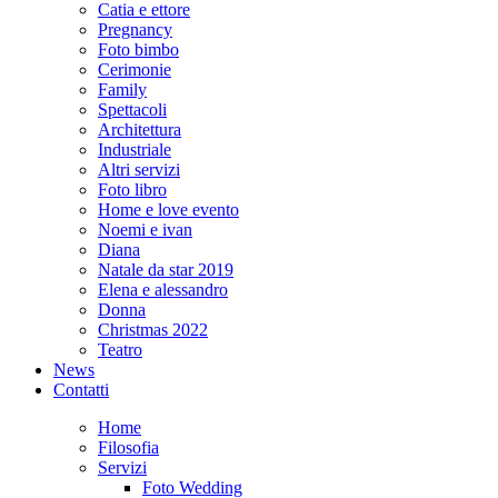
Catia e ettore
Pregnancy
Foto bimbo
Cerimonie
Family
Spettacoli
Architettura
Industriale
Altri servizi
Foto libro
Home e love evento
Noemi e ivan
Diana
Natale da star 2019
Elena e alessandro
Donna
Christmas 2022
Teatro
News
Contatti
Home
Filosofia
Servizi
Foto Wedding