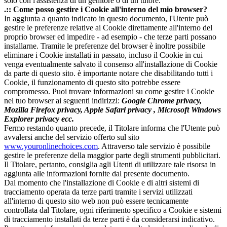
solo con l'assistenza di un genitore o di un tutore.
.:: Come posso gestire i Cookie all'interno del mio browser?
In aggiunta a quanto indicato in questo documento, l'Utente può
gestire le preferenze relative ai Cookie direttamente all'interno del
proprio browser ed impedire - ad esempio - che terze parti possano
installarne. Tramite le preferenze del browser è inoltre possibile
eliminare i Cookie installati in passato, incluso il Cookie in cui
venga eventualmente salvato il consenso all'installazione di Cookie
da parte di questo sito. è importante notare che disabilitando tutti i
Cookie, il funzionamento di questo sito potrebbe essere
compromesso. Puoi trovare informazioni su come gestire i Cookie
nel tuo browser ai seguenti indirizzi:
Google Chrome privacy,
Mozilla Firefox privacy, Apple Safari privacy , Microsoft Windows
Explorer privacy ecc.
Fermo restando quanto precede, il Titolare informa che l'Utente può
avvalersi anche del servizio offerto sul sito
www.youronlinechoices.com
. Attraverso tale servizio è possibile
gestire le preferenze della maggior parte degli strumenti pubblicitari.
Il Titolare, pertanto, consiglia agli Utenti di utilizzare tale risorsa in
aggiunta alle informazioni fornite dal presente documento.
Dal momento che l'installazione di Cookie e di altri sistemi di
tracciamento operata da terze parti tramite i servizi utilizzati
all'interno di questo sito web non può essere tecnicamente
controllata dal Titolare, ogni riferimento specifico a Cookie e sistemi
di tracciamento installati da terze parti è da considerarsi indicativo.