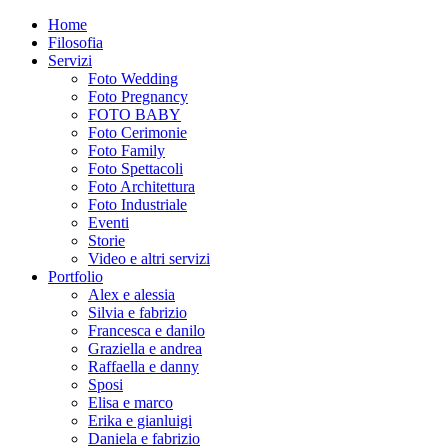
Home
Filosofia
Servizi
Foto Wedding
Foto Pregnancy
FOTO BABY
Foto Cerimonie
Foto Family
Foto Spettacoli
Foto Architettura
Foto Industriale
Eventi
Storie
Video e altri servizi
Portfolio
Alex e alessia
Silvia e fabrizio
Francesca e danilo
Graziella e andrea
Raffaella e danny
Sposi
Elisa e marco
Erika e gianluigi
Daniela e fabrizio