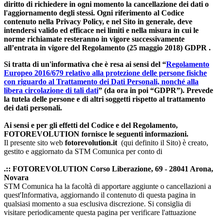
diritto di richiedere in ogni momento la cancellazione dei dati o
l'aggiornamento degli stessi. Ogni riferimento al Codice
contenuto nella Privacy Policy, e nel Sito in generale, deve
intendersi valido ed efficace nei limiti e nella misura in cui le
norme richiamate resteranno in vigore successivamente
all’entrata in vigore del Regolamento (25 maggio 2018)
GDPR
.
Si tratta di un'informativa che è resa ai sensi del “
Regolamento
Europeo 2016/679 relativo alla protezione delle persone fisiche
con riguardo al Trattamento dei Dati Personali, nonché alla
libera circolazione di tali dati
” (da ora in poi “GDPR”). Prevede
la tutela delle persone e di altri soggetti rispetto al trattamento
dei dati personali.
Ai sensi e per gli effetti del Codice e del Regolamento,
FOTOREVOLUTION fornisce le seguenti informazioni.
Il presente sito web
fotorevolution.it
(qui definito il Sito) è creato,
gestito e aggiornato da STM Comunica per conto di
.:: FOTOREVOLUTION Corso Liberazione, 69 - 28041 Arona,
Novara
STM Comunica ha la facoltà di apportare aggiunte o cancellazioni a
quest'Informativa, aggiornando il contenuto di questa pagina in
qualsiasi momento a sua esclusiva discrezione. Si consiglia di
visitare periodicamente questa pagina per verificare l'attuazione