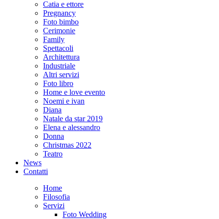
Catia e ettore
Pregnancy
Foto bimbo
Cerimonie
Family
Spettacoli
Architettura
Industriale
Altri servizi
Foto libro
Home e love evento
Noemi e ivan
Diana
Natale da star 2019
Elena e alessandro
Donna
Christmas 2022
Teatro
News
Contatti
Home
Filosofia
Servizi
Foto Wedding