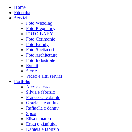
Home
Filosofia
Servizi
Foto Wedding
Foto Pregnancy
FOTO BABY
Foto Cerimonie
Foto Family
Foto Spettacoli
Foto Architettura
Foto Industriale
Eventi
Storie
Video e altri servizi
Portfolio
Alex e alessia
Silvia e fabrizio
Francesca e danilo
Graziella e andrea
Raffaella e danny
Sposi
Elisa e marco
Erika e gianluigi
Daniela e fabrizio